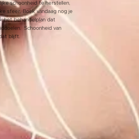
ijke schoonheid te herstellen,
ijke sfeer. Boek vandaag nog je
ek het behandelplan dat
huiddoelen. Schoonheid van
t blijft.