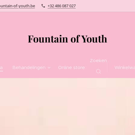
untain-of-youth.be
+32 486 087 027
Fountain of Youth
Zoeken
na
Behandelingen
Online store
Winkelw