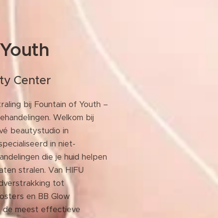
 Youth
ty Center
raling bij Fountain of Youth –
ehandelingen. Welkom bij
ivé beautystudio in
pecialiseerd in niet-
andelingen die je huid helpen
laten stralen. Van HIFU
idverstrakking tot
oosters en BB Glow
n de meest effectieve