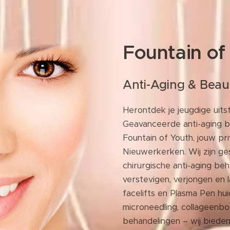
Fountain of
Anti-Aging & Beau
Herontdek je jeugdige uitst
Geavanceerde anti-aging b
Fountain of Youth, jouw pr
Nieuwerkerken. Wij zijn ges
chirurgische anti-aging beh
verstevigen, verjongen en 
facelifts en Plasma Pen hu
microneedling, collageenb
behandelingen – wij biede