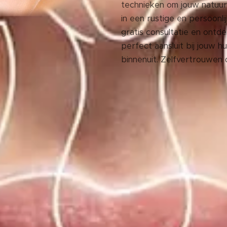
technieken om jouw natuurl
in een rustige en persoonl
gratis consultatie en ontd
perfect aansluit bij jouw 
binnenuit. Zelfvertrouwen da